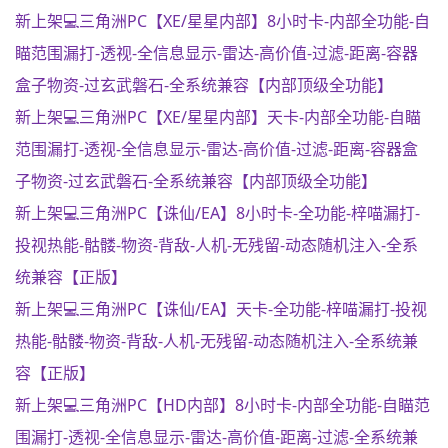
新上架💻三角洲PC【XE/星星内部】8小时卡-内部全功能-自
瞄范围漏打-透视-全信息显示-雷达-高价值-过滤-距离-容器
盒子物资-过玄武磐石-全系统兼容【内部顶级全功能】
新上架💻三角洲PC【XE/星星内部】天卡-内部全功能-自瞄
范围漏打-透视-全信息显示-雷达-高价值-过滤-距离-容器盒
子物资-过玄武磐石-全系统兼容【内部顶级全功能】
新上架💻三角洲PC【诛仙/EA】8小时卡-全功能-梓喵漏打-
投视热能-骷髅-物资-背敌-人机-无残留-动态随机注入-全系
统兼容【正版】
新上架💻三角洲PC【诛仙/EA】天卡-全功能-梓喵漏打-投视
热能-骷髅-物资-背敌-人机-无残留-动态随机注入-全系统兼
容【正版】
新上架💻三角洲PC【HD内部】8小时卡-内部全功能-自瞄范
围漏打-透视-全信息显示-雷达-高价值-距离-过滤-全系统兼