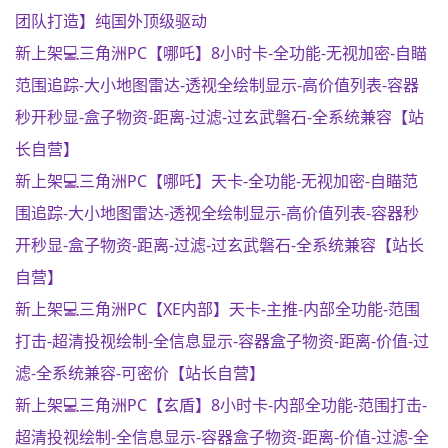
团队打造】纯国外顶级驱动
新上架💻三角洲PC【哪吒】8小时卡-全功能-无视加密-自瞄
范围追踪-大小地图雷达-透视全绘制显示-高价值列表-容器
秒开秒显-盒子物资-距离-过滤-过玄武磐石-全系统兼容【站
长自营】
新上架💻三角洲PC【哪吒】天卡-全功能-无视加密-自瞄范
围追踪-大小地图雷达-透视全绘制显示-高价值列表-容器秒
开秒显-盒子物资-距离-过滤-过玄武磐石-全系统兼容【站长
自营】
新上架💻三角洲PC【XE内部】天卡-主推-内部全功能-范围
打击-超清投视绘制-全信息显示-容器盒子物资-距离-价值-过
滤-全系统兼容-可密价【站长自营】
新上架💻三角洲PC【玄盾】8小时卡-内部全功能-范围打击-
超清投视绘制-全信息显示-容器盒子物资-距离-价值-过滤-全