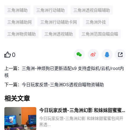
三角洲辅助
三角洲行动辅助
三角洲透视自瞄辅助
三角洲辅助网
三角洲行动辅助卡网
三角洲外挂
三角洲物资辅助
三角洲透视辅助
三角洲范围自瞄自瞄
0
上一篇：
三角洲-神烦狗已更新适配s9 支持虚拟机/云机/root内
核
下一篇：
今日玩家反馈-三角洲DS透视自瞄物资辅助
相关文章
今日玩家反馈-三角洲幻影 和妹妹甜蜜蜜
包间开黑透
今日玩家反馈-三角洲幻影 和妹妹甜蜜蜜包间开
黑透...