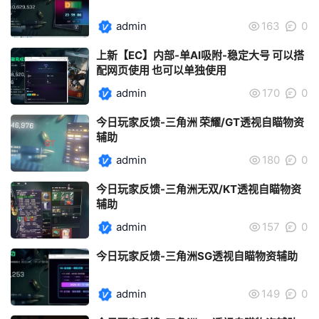
admin
163
0
上新【EC】内部-单AI吸附-稳定大号 可以搭
配网页使用 也可以单独使用
admin
170
0
今日玩家反馈-三角洲 荣耀/GT透视自瞄物资
辅助
admin
180
0
今日玩家反馈-三角洲无双/KT透视自瞄物资
辅助
admin
157
0
今日玩家反馈-三角洲SG透视自瞄物资辅助
admin
149
0