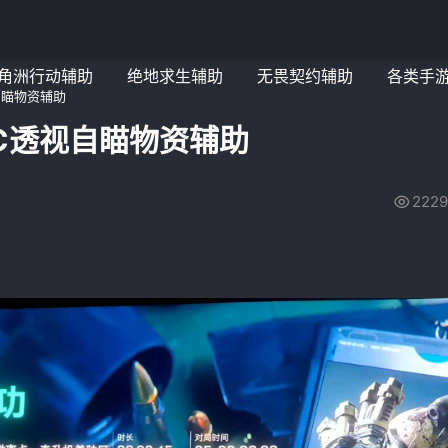
角洲行动辅助
绝地求生辅助
无畏契约辅助
各类手
自瞄物资辅助
C透视自瞄物资辅助
2229