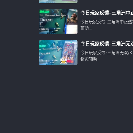
今日玩家反馈-三角洲中
物资辅助
今日玩家反馈-三角洲中正透
辅助...
今日玩家反馈-三角洲无双
自瞄物资辅助
今日玩家反馈-三角洲无双/K
物资辅助...