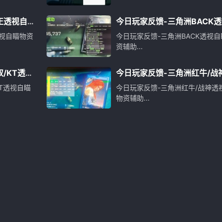
正透视自瞄
今日玩家反馈-三角洲BACK
瞄物资辅助
视自瞄物资
今日玩家反馈-三角洲BACK透视自
资辅助...
/KT透视
今日玩家反馈-三角洲红牛/战
视自瞄物资辅助
T透视自瞄
今日玩家反馈-三角洲红牛/战神透
物资辅助...