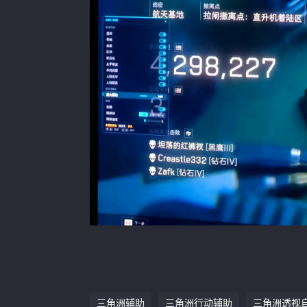
三角洲辅助
三角洲行动辅助
三角洲透视