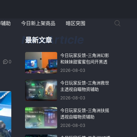
游辅助
今日新上架商品
暗区突围
最新文章
今日玩家反馈-三角洲幻影
0
和妹妹甜蜜蜜包间开黑透
2026-08-03
今日玩家反馈-三角洲救世
主透视自瞄物资辅助
2026-08-03
今日玩家反馈-三角洲扶摇
透视自瞄物资辅助
2026-08-03