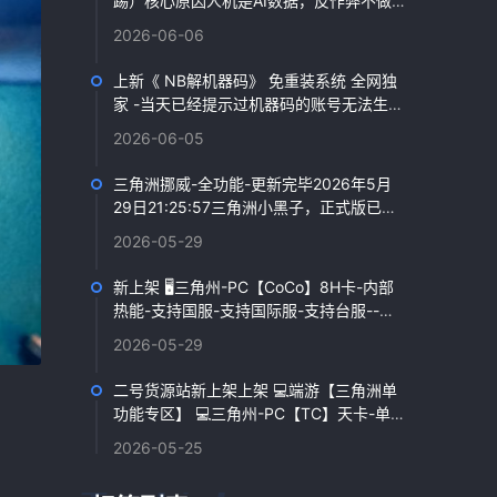
踢）核心原因人机是AI数据，反作弊不做伤
害阀值监控；真人玩家伤害数据受ACE实时
2026-06-06
风控，...
上新《 NB解机器码》 免重装系统 全网独
家 -当天已经提示过机器码的账号无法生
效，要当天没弹过机器码的号...
2026-06-05
三角洲挪威-全功能-更新完毕2026年5月
29日21:25:57三角洲小黑子，正式版已经
更新完毕2026年5月29日21:25:...
2026-05-29
新上架 🖥️三角州-PC【CoCo】8H卡-内部
热能-支持国服-支持国际服-支持台服--兼
容全系统最新版本新上架 🖥️三角州-P...
2026-05-29
二号货源站新上架上架 💻端游【三角洲单
功能专区】 💻三角州-PC【TC】天卡-单透
追-内部单透追-内测15天左右 无异常-全系
2026-05-25
统...