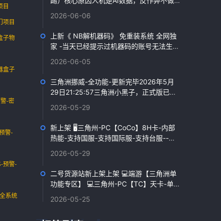
踢）核心原因人机是AI数据，反作弊不做伤
项目
害阀值监控；真人玩家伤害数据受ACE实时
2026-06-06
风控，...
门项目
上新《 NB解机器码》 免重装系统 全网独
盒子物
家 -当天已经提示过机器码的账号无法生
效，要当天没弹过机器码的号...
2026-06-05
器盒子
三角洲挪威-全功能-更新完毕2026年5月
29日21:25:57三角洲小黑子，正式版已经
警-密
更新完毕2026年5月29日21:25:...
2026-05-29
新上架 🖥️三角州-PC【CoCo】8H卡-内部
预警-
热能-支持国服-支持国际服-支持台服--兼
容全系统最新版本新上架 🖥️三角州-P...
2026-05-29
-预警-
二号货源站新上架上架 💻端游【三角洲单
功能专区】 💻三角州-PC【TC】天卡-单透
追-内部单透追-内测15天左右 无异常-全系
-全系统
2026-05-25
统...