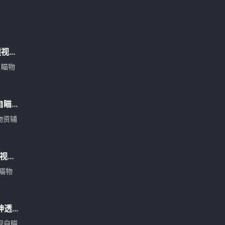
透视自
自瞄物
自瞄
物资辅
透视自
瞄物
神透
视自瞄