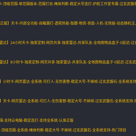
】天卡-顶级范围-单范围版本-范围打击-掩体判断-稳定大号连打-护航工作室专属-过玄武磐
客-正版】天卡-内部全功能-自瞄漏打-透视热能-骷髅-物资-背敌-人机-无残留-动态随机注
页雷达】24小时天卡-独家定制-网页共享-独家雷达-共享队友-全地图物品盒子-0延迟-
页雷达】8小时卡-独家定制-网页共享-独家雷达-共享队友-全地图物品盒子-0延迟-过玄武
达】小时卡-网页雷达-全系统-可打人-无伤害替-稳定大号-不掉帧-过玄武磐石-全系统支持
达】天卡-网页雷达-全系统-可打人-无伤害替-稳定大号-不掉帧-过玄武磐石-全系统支持-
范围-支持云电脑-稳定连打-支持全系统-认准正版
卡-顶级范围-全系统-掩体判断-稳定大号-不掉帧-过玄武磐石-全系统支持-热门项目