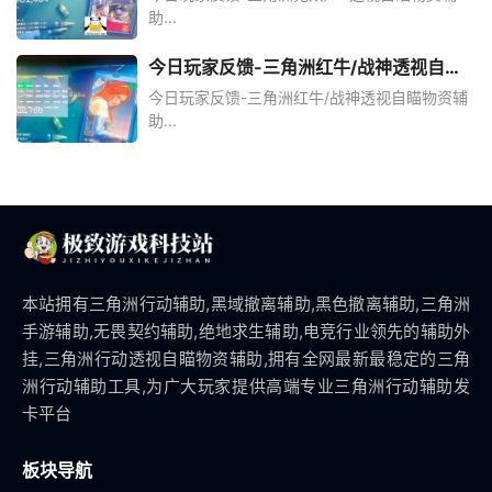
助...
今日玩家反馈-三角洲红牛/战神透视自瞄
物资辅助
今日玩家反馈-三角洲红牛/战神透视自瞄物资辅
助...
本站拥有三角洲行动辅助,黑域撤离辅助,黑色撤离辅助,三角洲
手游辅助,无畏契约辅助,绝地求生辅助,电竞行业领先的辅助外
挂,三角洲行动透视自瞄物资辅助,拥有全网最新最稳定的三角
洲行动辅助工具,为广大玩家提供高端专业三角洲行动辅助发
卡平台
板块导航